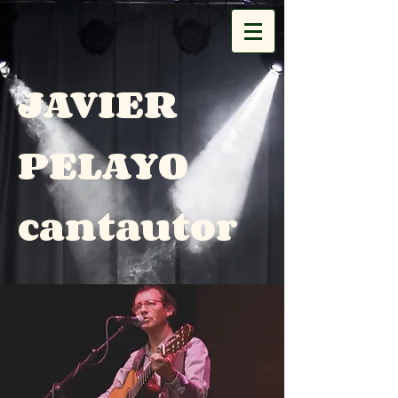
JAVIER
PELAYO
cantautor