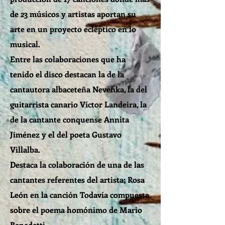
de 23 músicos y artistas aportan su
arte en un proyecto ecléptico en lo
musical.
Entre las colaboraciones que ha
tenido el disco destacan la de la
cantautora albaceteña Nevenka, la del
guitarrista canario Víctor Landeira, la
de la cantante conquense Annita
Jiménez y el del poeta Gustavo
Villalba.
Destaca la colaboración de una de las
cantantes referentes del artista; Rosa
León en la canción Todavía compuesta
sobre el poema homónimo de Mario
Benedetti.