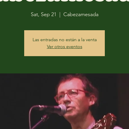
Sat, Sep 21
  |  
Cabezamesada
Las entradas no están a la venta
Ver otros eventos