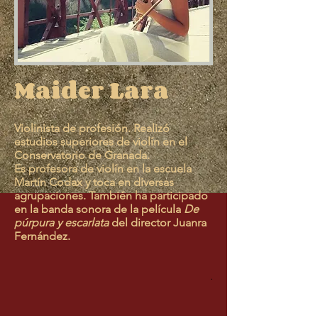
Maider Lara
Violinista de profesión. Realizó
estudios superiores de violín en el
Conservatorio de Granada.
Es profesora de violín en la escuela
Martín Codax y toca en diversas
agrupaciones. También ha participado
en la banda sonora de la película
De
púrpura y escarlata
del director Juanra
Fernández.
.