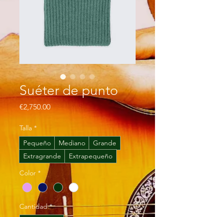
Suéter de punto
Precio
€2,750.00
Talla
*
Pequeño
Mediano
Grande
Extragrande
Extrapequeño
Color
*
Cantidad
*